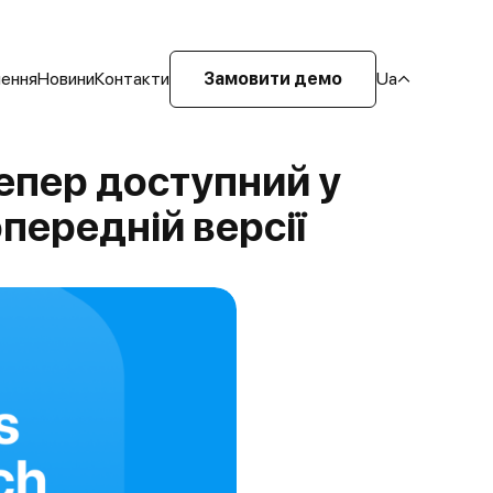
шення
Новини
Контакти
Замовити демо
Ua
епер доступний у
передній версії