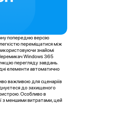
ічну попередню версію
 легкістю переміщатися між
використовуючи знайомі
. Перемикач Windows 365
ункцію перегляду завдань.
ідні елементи автоматично
иво важливою для сценаріїв
єднуєтеся до захищеного
ристрою. Особливо в
ії з меншими витратами, цей
Про нас
Рішення
Новини
Контакти