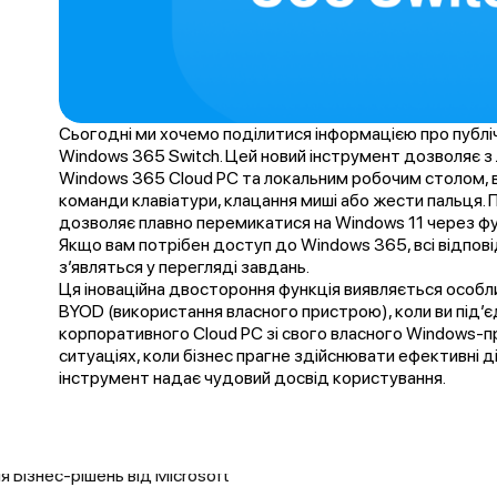
Сьогодні ми хочемо поділитися інформацією про публ
Windows 365 Switch. Цей новий інструмент дозволяє з
Windows 365 Cloud PC та локальним робочим столом, 
команди клавіатури, клацання миші або жести пальця
дозволяє плавно перемикатися на Windows 11 через ф
Якщо вам потрібен доступ до Windows 365, всі відпов
з’являться у перегляді завдань.
Ця іноваційна двостороння функція виявляється особл
BYOD (використання власного пристрою), коли ви під’
корпоративного Cloud PC зі свого власного Windows-п
ситуаціях, коли бізнес прагне здійснювати ефективні д
інструмент надає чудовий досвід користування.
 Бізнес-рішень від Microsoft