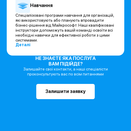
Навчання
Спеціалізовані програми навчання для організацій,
які використовують або планують впровадити
бізнес-рішення від Майкрософт. Наші кваліфіковані
інструктори допоможуть вашій команді освоїти всі
необхідні навички для ефективної роботи з цими
системами.
Деталі
НЕ ЗНАЄТЕ ЯКА ПОСЛУГА
ВАМ ПІДІЙДЕ?
Залишайте свої контакти,
а наші спеціалісти
проконсультують
вас по всім питаннями
Залишити заявку