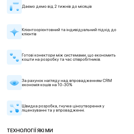
Даємо демо
від 2 тижнів до місяців
Клієнтоорієнтовний
та індивідуальний підхід до
клієнтів
Готові конектори між системами,
що економить
кошти на розробку
та час співробітників.
За рахунок нагляду над
впровадженням CRM
економія кошів на 10-30%
Швидка розробка, гнучке
ціноутворення у
ліцензуванні
та у впровадженні.
ТЕХНОЛОГІЇ ЯКІ МИ