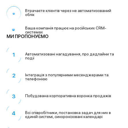
Втрачаєте клієнтів через
не автоматизований
облік
Ваша компанія працює
на російських CRM-
системах
МИ ПРОПОНУЄМО
Автоматизовані нагадування,
про дедлайни та
події
Інтеграція з популярними
месенджерами та
телефонією
Побудована корпоративна
воронка продажів
Всі співробітники, постановка
задач для них в
єдиній системі,
синхронізовані календарі