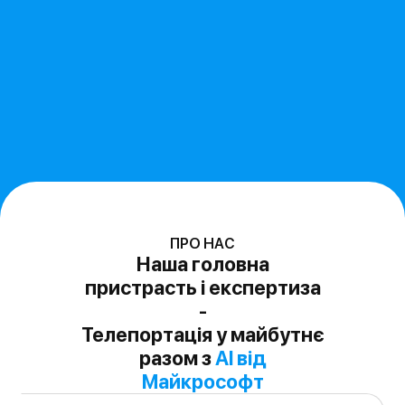
ПРО НАС
Наша головна
пристрасть і експертиза
-
Телепортація у майбутнє
разом з
AI від
Майкрософт