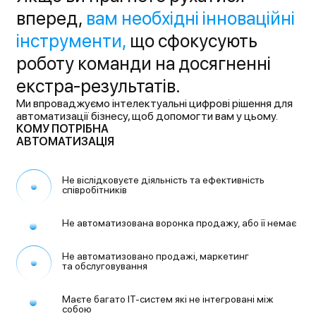
вперед,
вам необхідні інноваційні
інструменти,
що сфокусують
роботу команди
на досягненні
екстра-результатів.
Ми впроваджуємо інтелектуальні
цифрові рішення для
автоматизації
бізнесу, щоб допомогти вам у цьому.
КОМУ ПОТРІБНА
АВТОМАТИЗАЦІЯ
Не віслідковуєте діяльність
та ефективність
співробітників
Не автоматизована воронка
продажу, або її немає
Не автоматизовано продажі,
маркетинг
та обслуговування
Маєте багато IT-систем
які не інтегровані між
собою