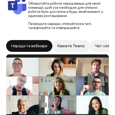
Облаштуйте робоче середовище для своєї
команди, щоб усе необхідне для спільної
роботи було доступне в будь-який момент у
єдиному розташуванні.
Проводьте наради, спілкуйтеся в чаті,
телефонуйте та співпрацюйте.
Наради та вебінари
Кімнати Teams
Чат і спів