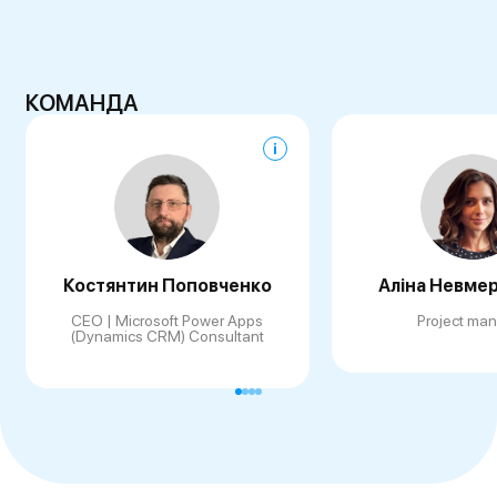
КОМАНДА
Костянтин Поповченко
Аліна Невме
CEO | Microsoft Power Apps
Project ma
(Dynamics CRM) Consultant