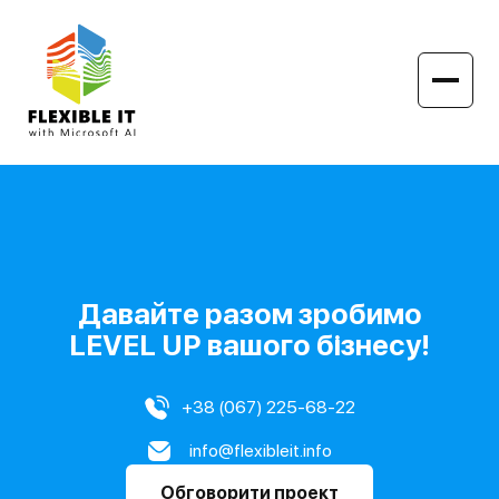
Головна
>
Кейси
>
Віддалений офіс
Давайте разом зробимо
LEVEL UP вашого бізнесу!
+38 (067) 225-68-22
info@flexibleit.info
Обговорити проект