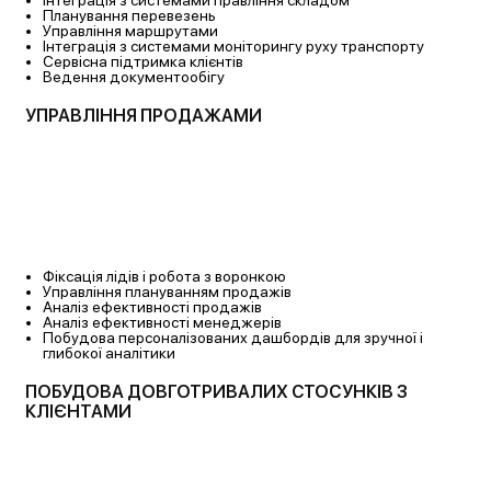
Інтеграція з системами правління складом
Планування перевезень
Управління маршрутами
Інтеграція з системами моніторингу руху
транспорту
Сервісна підтримка клієнтів
Ведення документообігу
УПРАВЛІННЯ ПРОДАЖАМИ
Фіксація лідів і робота з воронкою
Управління плануванням продажів
Аналіз ефективності продажів
Аналіз ефективності менеджерів
Побудова персоналізованих дашбордів для
зручної і
глибокої аналітики
ПОБУДОВА ДОВГОТРИВАЛИХ СТОСУНКІВ З
КЛІЄНТАМИ