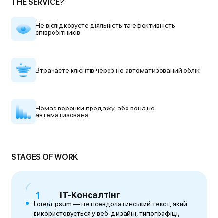
THE SERVICE?
Не віслідковуєте діяльність
та ефективність
співробітників
Втрачаєте клієнтів через
не автоматизований облік
Немає воронки продажу,
або вона не
автематизована
STAGES OF WORK
IT-Консалтінг
Lorem ipsum — це псевдолатинський текст, який
використовується у веб-дизайні, типографіці,