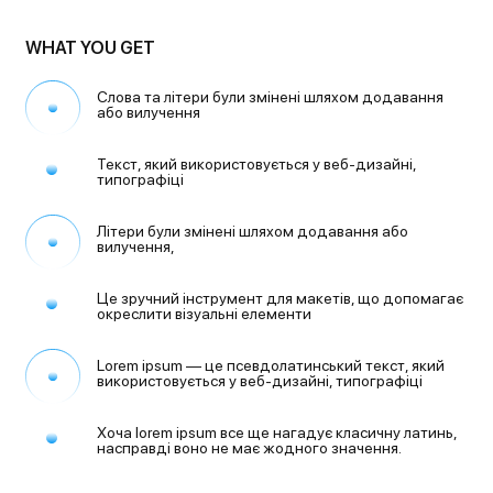
WHAT YOU GET
Слова та літери були змінені
шляхом додавання
або вилучення
Текст, який використовується
у веб-дизайні,
типографіці
Літери були змінені шляхом
додавання або
вилучення,
Це зручний інструмент для макетів,
що допомагає
окреслити візуальні
елементи
Lorem ipsum — це псевдолатинський
текст, який
використовується
у веб-дизайні, типографіці
Хоча lorem ipsum все ще нагадує
класичну латинь,
насправді воно
не має жодного значення.