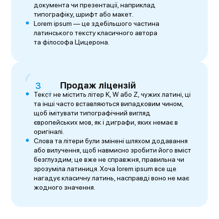
документа чи презентації, наприклад
типографіку, шрифт або макет.
Lorem ipsum — це здебільшого частина
латинського тексту класичного автора
та філософа Цицерона.
Продаж ліцензій
Текст не містить літер K, W або Z, чужих латині, ці
та інші часто вставляються випадковим чином,
щоб імітувати типографічний вигляд
європейських мов, як і диграфи, яких немає в
оригіналі.
Слова та літери були змінені шляхом додавання
або вилучення, щоб навмисно зробити його вміст
безглуздим; це вже не справжня, правильна чи
зрозуміла латиниця. Хоча lorem ipsum все ще
нагадує класичну латинь, насправді воно не має
жодного значення.