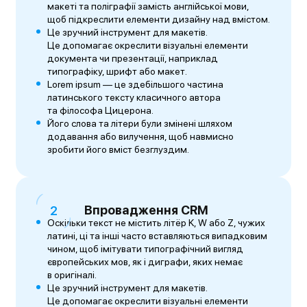
макеті та поліграфії замість англійської мови,
щоб підкреслити елементи дизайну над вмістом.
Це зручний інструмент для макетів.
Це допомагає окреслити візуальні елементи
документа чи презентації, наприклад
типографіку, шрифт або макет.
Lorem ipsum — це здебільшого частина
латинського тексту класичного автора
та філософа Цицерона.
Його слова та літери були змінені шляхом
додавання або вилучення, щоб навмисно
зробити його вміст безглуздим.
Впровадження CRM
Оскільки текст не містить літёр K, W або Z, чужих
латині, ці та інші часто вставляються випадковим
чином, щоб імітувати типографічний вигляд
європейських мов, як і диграфи, яких немає
в оригіналі.
Це зручний інструмент для макетів.
Це допомагає окреслити візуальні елементи