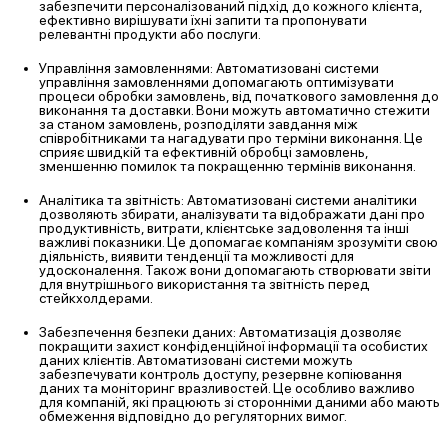
забезпечити персоналізований підхід до кожного клієнта,
ефективно вирішувати їхні запити та пропонувати
релевантні продукти або послуги.
Управління замовленнями: Автоматизовані системи
управління замовленнями допомагають оптимізувати
процеси обробки замовлень, від початкового замовлення до
виконання та доставки. Вони можуть автоматично стежити
за станом замовлень, розподіляти завдання між
співробітниками та нагадувати про терміни виконання. Це
сприяє швидкій та ефективній обробці замовлень,
зменшенню помилок та покращенню термінів виконання.
Аналітика та звітність: Автоматизовані системи аналітики
дозволяють збирати, аналізувати та відображати дані про
продуктивність, витрати, клієнтське задоволення та інші
важливі показники. Це допомагає компаніям зрозуміти свою
діяльність, виявити тенденції та можливості для
удосконалення. Також вони допомагають створювати звіти
для внутрішнього використання та звітність перед
стейкхолдерами.
Забезпечення безпеки даних: Автоматизація дозволяє
покращити захист конфіденційної інформації та особистих
даних клієнтів. Автоматизовані системи можуть
забезпечувати контроль доступу, резервне копіювання
даних та моніторинг вразливостей. Це особливо важливо
для компаній, які працюють зі сторонніми даними або мають
обмеження відповідно до регуляторних вимог.