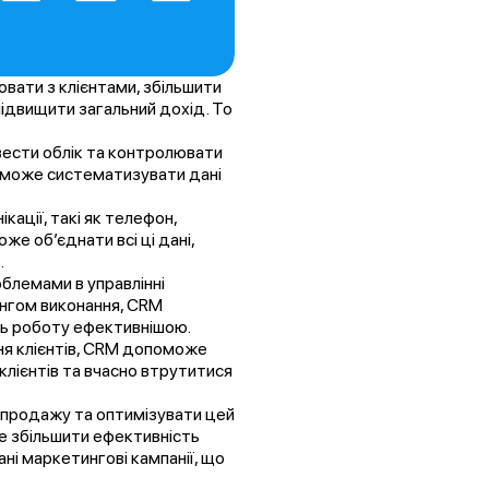
вати з клієнтами, збільшити
підвищити загальний дохід. То
вести облік та контролювати
поможе систематизувати дані
кації, такі як телефон,
е об’єднати всі ці дані,
.
блемами в управлінні
ингом виконання, CRM
ь роботу ефективнішою.
ня клієнтів, CRM допоможе
клієнтів та вчасно втрутитися
продажу та оптимізувати цей
ще збільшити ефективність
ні маркетингові кампанії, що