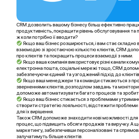
CRM дозволить вашому бізнесу більш ефективно працю
продуктивність, покращити рівень обслуговування та 
ж коли потрібно її вводити?
Якщо ваш бізнес розширюється, і вам стає складно 
взаємодію зі зростаючою кількістю клієнтів, CRM до
про клієнтів та покращить процеси взаємодії з ними.
Якщо ваша компанія використовує різні канали комуні
електронна пошта, соціальні мережі тощо, CRM допомож
забезпечуючи єдиний та узгоджений підхід до клієнтів
Якщо ваші менеджери та команди стикаються з про
зверненнями клієнтів, розподілом завдань та монітор
допоможе автоматизувати багато процесів та зробит
Якщо ваш бізнес стикається з проблемами утриман
створити стратегію лояльності, відстежити проблеми 
для їх вирішення.
Також CRM допоможе знаходити нові можливості для 
процес, що підвищить обсяги продажів та виручку. А 
маркетингу, забезпечивши персоналізовані та спрямова
залучатимуть більше клієнтів.