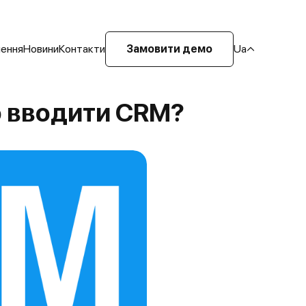
шення
Новини
Контакти
Замовити демо
Ua
о вводити CRM?