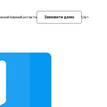
шення
Новини
Контакти
Замовити демо
Ua