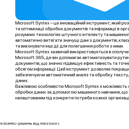
Microsoft Syntex – це інноваційний інструмент, який р
та оптимізації обробки документів та інформації в орга
розумних технологіях штучного інтелекту та машинно
автоматично витягати значущі дані з документів, класи
та виконувати інші дії для полегшення роботи з ними.
Microsoft Syntex зазвичай використовується в сполученн
Microsoft 365, де він допомагає автоматизувати рутин
документів, що значно підвищує ефективність та точн
обсягом інформації. Цей інструмент дозволяє покращ
забезпечуючи автоматичний аналіз та обробку тексту, 
даних.
Важливою особливістю Microsoft Syntex є можливість
обробки даних за допомогою машинного навчання, що 
налаштованим під конкретні потреби кожної організаці
 Бізнес-рішень від Microsoft