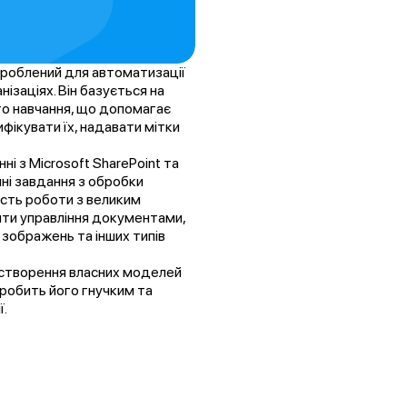
озроблений для автоматизації
нізаціях. Він базується на
го навчання, що допомагає
фікувати їх, надавати мітки
і з Microsoft SharePoint та
ні завдання з обробки
ість роботи з великим
ити управління документами,
зображень та інших типів
 створення власних моделей
робить його гнучким та
ї.
Про нас
Рішення
Новини
Контакти