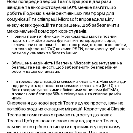
Нова попередня версія Teams працює в два рази
швидше та використовує на 50% менше пам’яті, що
робить її однією з найефективніших платформ для
комунікації та співпраці. Microsoft впровадили цілу
низку нових функцій та покращень, щоб забезпечити
максимальний комфорт користувачів:
Повний паритет функцій
: Нові команди мають повний
паритет з майже всіма функціями попередньої версії,
включаючи спеціальні бізнес-програми, сторонні розробки,
відеоконференції 7×7, виклики PSTN, перехресну публікацію
розмов у каналах та багато інших.
Збільшена надійність і безпека
: Microsoft акцентували на
безпеці та надійності, щоб забезпечити безперебійну
роботу вашої організації.
Підтримка організацій із кількома клієнтами
: Нові команди
підтримують організації із кількома клієнтами (MTO) та
багатокористувацькими обліковими записами (MTMA),
дозволяючи безперебійне спілкування та співпрацю між
ними.
Оновлення до нової версії Teams дуже просте, і вам не
потрібно жодних складних міграцій. Користувачі Classic
Teams автоматично отримають доступ до нових
Teams. Щоб розпочати свою нову подорож з Teams,
вам лише потрібно натиснути перемикач у верхньому
лівому куті класичної програми Teams. Це легко!