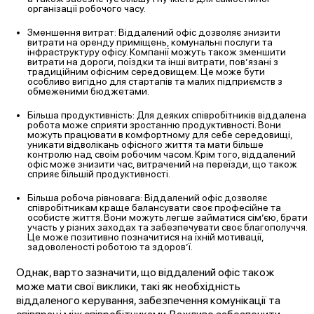
організації робочого часу.
Зменшення витрат: Віддалений офіс дозволяє знизити
витрати на оренду приміщень, комунальні послуги та
інфраструктуру офісу. Компанії можуть також зменшити
витрати на дороги, поїздки та інші витрати, пов’язані з
традиційним офісним середовищем. Це може бути
особливо вигідно для стартапів та малих підприємств з
обмеженими бюджетами.
Більша продуктивність: Для деяких співробітників віддалена
робота може сприяти зростанню продуктивності. Вони
можуть працювати в комфортному для себе середовищі,
уникати відволікань офісного життя та мати більше
контролю над своїм робочим часом. Крім того, віддалений
офіс може знизити час, витрачений на переїзди, що також
сприяє більшій продуктивності.
Більша робоча рівновага: Віддалений офіс дозволяє
співробітникам краще балансувати своє професійне та
особисте життя. Вони можуть легше займатися сім’єю, брати
участь у різних заходах та забезпечувати своє благополуччя.
Це може позитивно позначитися на їхній мотивації,
задоволеності роботою та здоров’ї.
Однак, варто зазначити, що віддалений офіс також
може мати свої виклики, такі як необхідність
віддаленого керування, забезпечення комунікації та